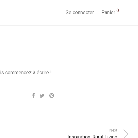
0
Se connecter
Panier
uis commencez à écrire !
Next
Inspiration: Rural Living