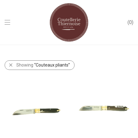
0
Showing
“Couteaux pliants”