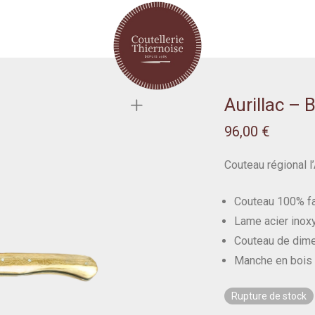
Aurillac – 
96,00
€
Couteau régional l’
Couteau 100% fab
Lame acier inoxy
Couteau de dim
Manche en bois
Rupture de stock