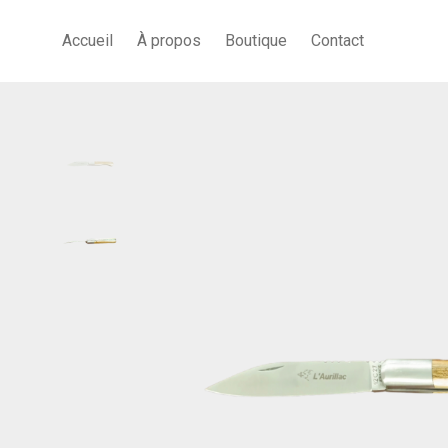
Accueil
À propos
Boutique
Contact
Accueil
/
Alain Chevalerias
/
Aurillac – Bois de genet